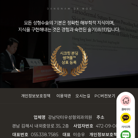
개인정보보호정책
이용약관
오시는길
PC버전보기
홈페이지
업체명
강남닥터우성형외과의원
주소
경남 김해시 내외중앙로 35, 2층
사업자번호
472-09-00514
카카오톡
대표번호
055.338.7585
대표
이승우
개인정보보호책임자