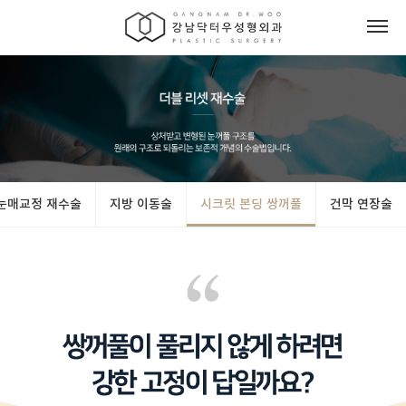
눈매교정 재수술
지방 이동술
시크릿 본딩 쌍꺼풀
건막 연장술